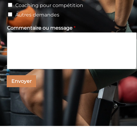
S
Coaching pour compétition
t
Autres demandes
a
p
t
Commentaire ou message
*
r
e
é
n
s
o
+
m
1
s
u
i
s
Envoyer
N
o
m
,