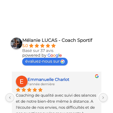
Mélanie LUCAS - Coach Sportif
5.0
Basé sur 37 avis
powered by
G
o
o
g
l
e
évaluez-nous sur
Emmanuelle Charlot
l’année dernière
Coaching de qualité avec suivi des séances 
Un
là 
et de notre bien-être même à distance. A 
qu
l'écoute de nos envies, nos difficultés et de 
de