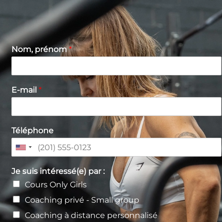
Nom, prénom
*
E-mail
*
Téléphone
U
n
Je suis intéressé(e) par :
i
Cours Only Girls
t
Coaching privé - Small group
e
d
Coaching à distance personnalisé